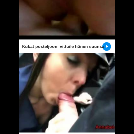
Kukat posteljooni vittuile hänen suunsa
pillua ja persettä