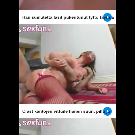
Hän sumutetta lasit pukeutunut tyttö täynnä
spermaa kasvot
Crast kantojen vittuile hänen suun, pillu ja
anus