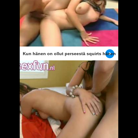
Kun hänen on ollut perseestä squirts hänen
täynnä spermaa