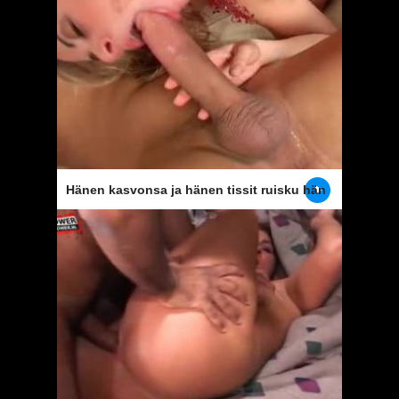
Hänen kasvonsa ja hänen tissit ruisku hän
täytti whiteh siittiöiden