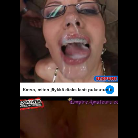
vittu teini tyttö
Katso, miten jäykkä dicks lasit pukeutunut
tyttö suu täynnä siittiöiden ruiskutus