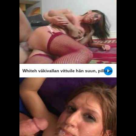
Whiteh väkivallan vittuile hän suun, pillu ja
anus tyttö