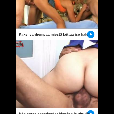
Kaksi vanhempaa miestä laittaa iso kalu
suussa, pillu ja anus tyttö
Hän antaa cheerleader blowjob ja vittuile