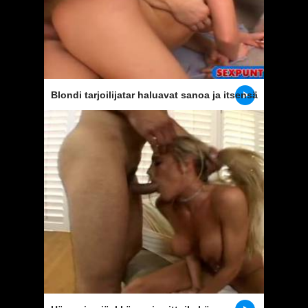
Blondi tarjoilijatar haluavat sanoa ja itsensä
vittu asiakas