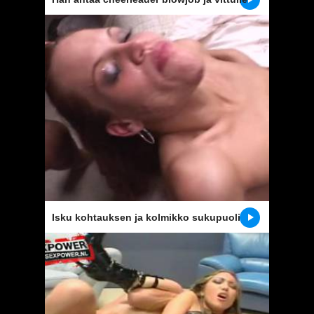
hänen punatukkainen pussy
Isku kohtauksen ja kolmikko sukupuoli
kohtaus