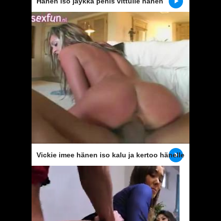
Hänen iso jäykkä penis vittuile hänen
suunsa, kunnes hän tulee
Vickie imee hänen iso kalu ja kertoo hänelle
vittu