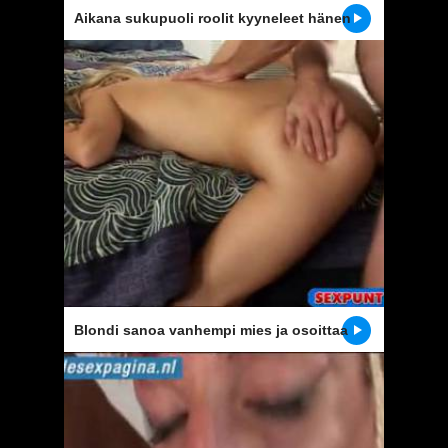
Aikana sukupuoli roolit kyyneleet hänen
poskiaan
Blondi sanoa vanhempi mies ja osoittaa
hänen nuori pillua vittu