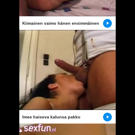
Kiimainen vaimo hänen ensimmäinen
gangbang
Imee haiseva kalunsa pakko