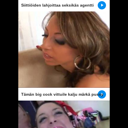
Siittiöiden lahjoittaa seksikäs agentti
Tämän big cock vittuile kalju märkä pussy
tämä laiha tyttö kovaa ja syvälle