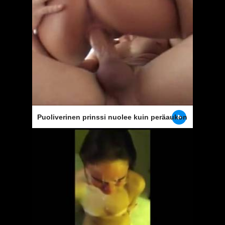
Puoliverinen prinssi nuolee kuin peräaukon
ja haluaa spermaa hänen kasvonsa