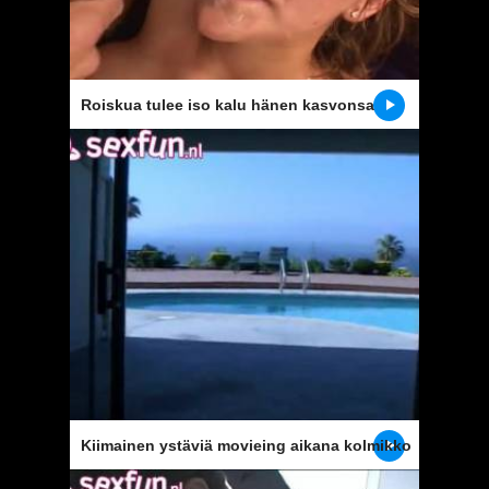
Roiskua tulee iso kalu hänen kasvonsa
valmis
Kiimainen ystäviä movieing aikana kolmikko