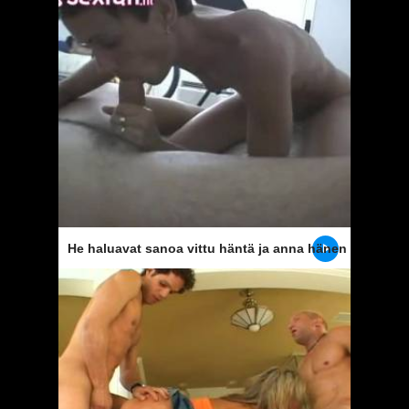
sukupuoli
He haluavat sanoa vittu häntä ja anna hänen
kasvonsa täynnä siittiöiden ruiskutus