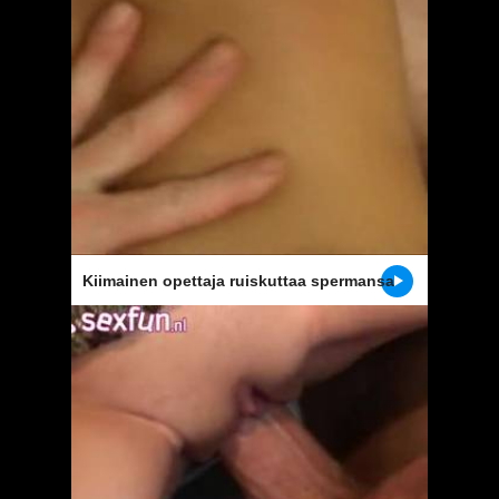
Kiimainen opettaja ruiskuttaa spermansa
edessä hänen oppilaansa