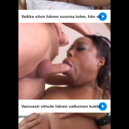
Vaikka vitun hänen suunsa tulee, hän on
valmis
Varovasti vittuile hänen valkoinen kukko
suuhun tämän eebenpuu