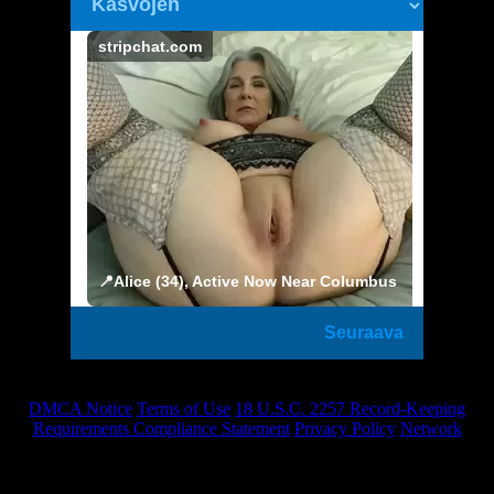
halua sanoa ja hänen vittuile
stripchat.com
📍Alice (34), Active Now Near Columbus
Seuraava
DMCA Notice
Terms of Use
18 U.S.C. 2257 Record-Keeping
Requirements Compliance Statement
Privacy Policy
Network